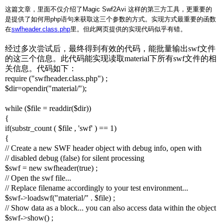
这篇文章，里面不仅介绍了Magic Swf2Avi 这样的第三方工具，更重要的
是提供了如何用php语句来获取这三个参数的方式。实现方式最重要的函数
在
swfheader.class.php
里。但此网页提供的实现代码
似乎有错。
经过多次尝试后，最终得到有效的代码，能批量输出swf文件
的这三个信息。此代码能实现读取material下所有swf文件的相
关信息。代码如下：
require ("swfheader.class.php") ;
$dir=opendir("material/");
while ($file = readdir($dir))
{
if(substr_count ( $file , 'swf' ) == 1)
{
// Create a new SWF header object with debug info, open with
// disabled debug (false) for silent processing
$swf = new swfheader(true) ;
// Open the swf file...
// Replace filename accordingly to your test environment...
$swf->loadswf("material/" . $file) ;
// Show data as a block... you can also access data within the object
$swf->show() ;